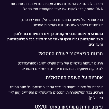
מטרתו לתרגם את המסרים בצורה עקבית ומדויקת, התואמת את
DNA המותג, כדי להשיג את יעדי התקשורת מול הקהל.
הוא אחראי על עיצוב החומרים בסושיאל, חומרי פרסום,
אלמנטים באתר האינטרנט, וגם בעולמות הפרינט.
המטרה: מינימום סבבי תיקונים. כך אנו מבטיחים בסיילוגרף
קצב התקדמות גבוה ורצף עיצובי אחיד ויציב בכל הפלטפורמות
והערוצים.
תרגום קריאייטיב לעולם הוויזואל:
תרגום רעיונות גולמיים של צוות הקריאייטיב (סטוריבורדס)
לגרפיקות שיווקיות, מודעות ודימויים ויזואליים מוגמרים.
אחריות על השפה הוויזואלית:
אחריות על פיתוח ויישום קו גרפי עקבי, המבוסס על ספר המותג
וערכיו, בכל הפלטפורמות והנכסים הדיגיטליים והפיזיים (און ליין
ואוף ליין).
עיצוב חווית משתמש באתר UX/UI