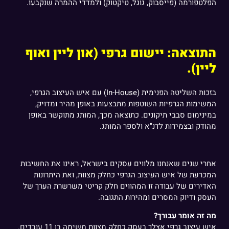
הפלטפורמה (פייסבוק, גוגל, טיקטוק) ולמדדי ההמרה שנקבעו.
התוצאה: יישום גרפי (און ליין ואוף
ליין).
בזכות השליטה הפנימית (In-House) עם איש העיצוב הגרפי,
המשימות הגרפיות השוטפות מתבצעות באופן מהיר ומדויק,
במינימום סבבי תיקונים. כתוצאה מכך, המותג מתוקשר באופן
מהודק ובצמידות לדנ"א ולספר המותג.
אחרי שנים שאנחנו מלווים עסקים בישראל, ראינו את החשיבות
המכרעת של איש העיצוב הגרפי כחלק מצוות, ואת היתרונות
האדירים של עבודה זו המהווים חלק קריטי משרשרת הערך של
העסק ודיוק המסרים ומהירות התגובה.
מה זה אומר עבורך?
איש עיצוב גרפי אצלך בעסק כחלק מצוות משימה בן 11 עובדים.